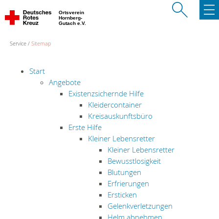
Ortsverein
Hornberg-
Gutach e.V.
Service
Sitemap
Start
Angebote
Existenzsichernde Hilfe
Kleidercontainer
Kreisauskunftsbüro
Erste Hilfe
Kleiner Lebensretter
Kleiner Lebensretter
Bewusstlosigkeit
Blutungen
Erfrierungen
Ersticken
Gelenkverletzungen
Helm abnehmen