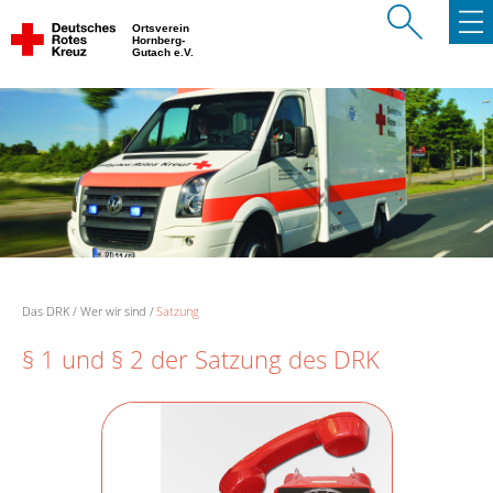
Ortsverein
Hornberg-
Gutach e.V.
Das DRK
Wer wir sind
Satzung
§ 1 und § 2 der Satzung des DRK