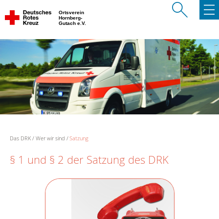
Ortsverein
Hornberg-
Gutach e.V.
Das DRK
Wer wir sind
Satzung
§ 1 und § 2 der Satzung des DRK