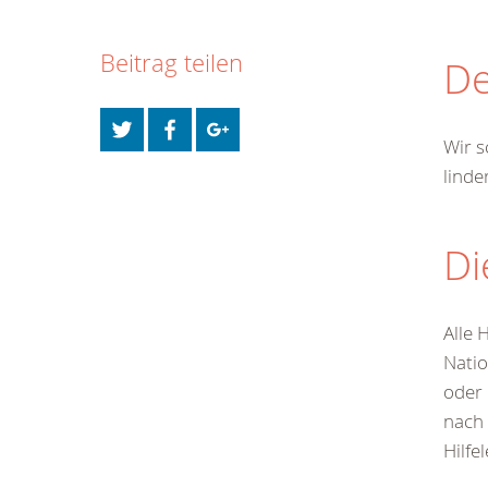
00
Infos fü
Beitrag teilen
De
kostenf
rund um d
Wir s
linder
Di
Alle 
Natio
oder 
nach 
Hilfe