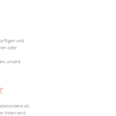
dürftigen und
chen oder
en, unsere
z
nsbesondere als
Von ihnen wird