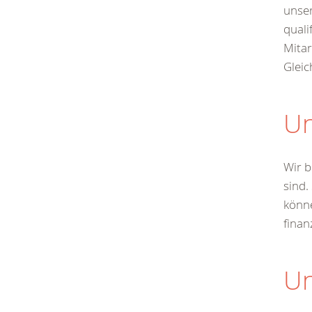
unser
quali
Mitar
Gleic
Un
Wir b
sind.
könn
finan
Un