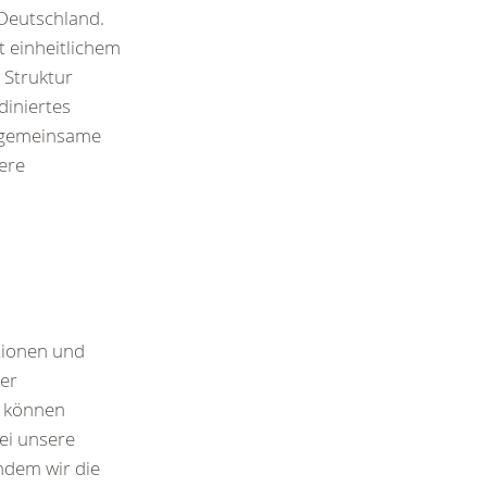
 Deutschland.
t einheitlichem
e Struktur
diniertes
e gemeinsame
ere
utionen und
der
n können
ei unsere
ndem wir die