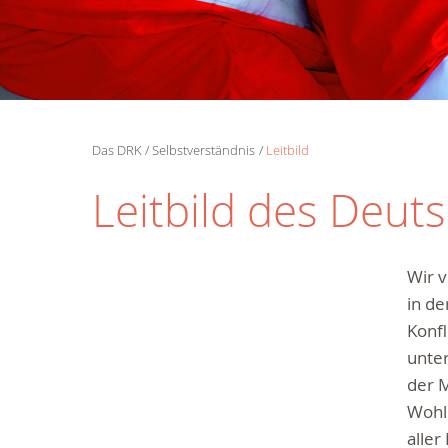
Das DRK
Selbstverständnis
Leitbild
Leitbild des Deut
Wir 
in d
Konf
Kostenlose
Hotline.
unter
Wir berate
der M
gerne.
Wohl
0800
aller