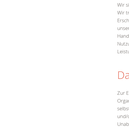
Wir s
Wir t
Ersch
unser
Hand
Nutzu
Leist
Da
Zur E
Organ
selbs
und/o
Unabh