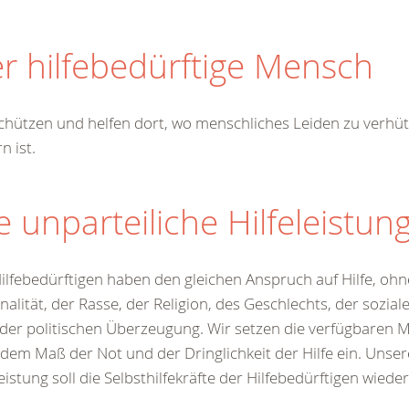
0
r Sie
r hilfebedürftige Mensch
rei
ie Uhr
chützen und helfen dort, wo menschliches Leiden zu verhü
n ist.
e unparteiliche Hilfeleistun
Hilfebedürftigen haben den gleichen Anspruch auf Hilfe, oh
nalität, der Rasse, der Religion, des Geschlechts, der sozial
der politischen Überzeugung. Wir setzen die verfügbaren Mit
dem Maß der Not und der Dringlichkeit der Hilfe ein. Unsere 
leistung soll die Selbsthilfekräfte der Hilfebedürftigen wiede