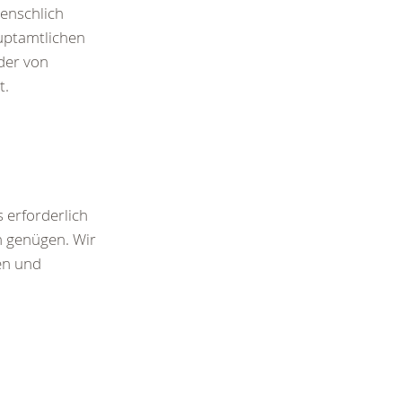
menschlich
auptamtlichen
der von
t.
s erforderlich
n genügen. Wir
en und