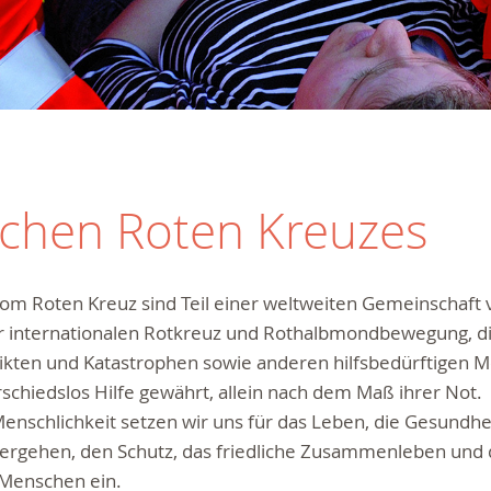
schen Roten Kreuzes
vom Roten Kreuz sind Teil einer weltweiten Gemeinschaf
er internationalen Rotkreuz und Rothalbmondbewegung, d
likten und Katastrophen sowie anderen hilfsbedürftigen 
 DRK-
schiedslos Hilfe gewährt, allein nach dem Maß ihrer Not.
n Sie
enschlichkeit setzen wir uns für das Leben, die Gesundhei
ergehen, den Schutz, das friedliche Zusammenleben und
0
365
 Menschen ein.