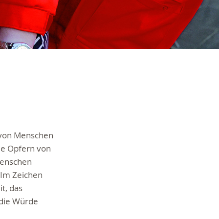
t von Menschen
ie Opfern von
Menschen
 Im Zeichen
t, das
 die Würde