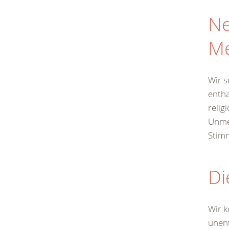
Ne
Me
Wir s
entha
relig
Unme
Stim
Di
Wir k
unent