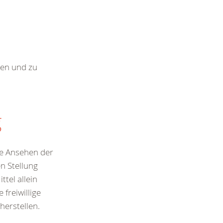
ten und zu
g
ne Ansehen der
en Stellung
tel allein
freiwillige
rherstellen.