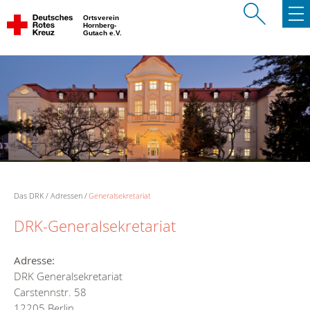
Ortsverein
Hornberg-
Gutach e.V.
Das DRK
Adressen
Generalsekretariat
DRK-Generalsekretariat
Adresse:
DRK Generalsekretariat
Carstennstr. 58
12205 Berlin