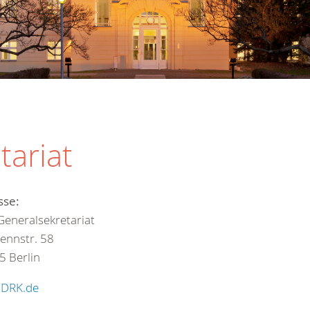
tariat
sse:
eneralsekretariat
ennstr. 58
5 Berlin
:
DRK.de