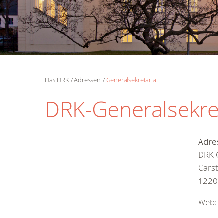
Das DRK
Adressen
Generalsekretariat
DRK-Generalsekre
Adre
DRK G
Carst
1220
Web