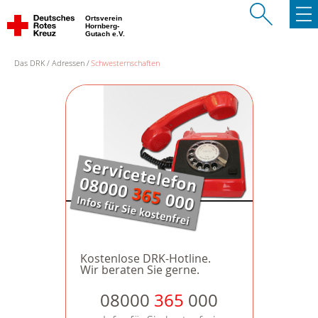
Ortsverein
Hornberg-
Gutach e.V.
Das DRK
Adressen
Schwesternschaften
Kostenlose DRK-Hotline.
Wir beraten Sie gerne.
08000
365
000