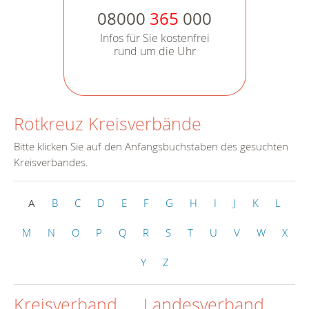
08000
365
000
Infos für Sie kostenfrei
rund um die Uhr
Rotkreuz Kreisverbände
Bitte klicken Sie auf den Anfangsbuchstaben des gesuchten
Kreisverbandes.
A
B
C
D
E
F
G
H
I
J
K
L
M
N
O
P
Q
R
S
T
U
V
W
X
Y
Z
Kreisverband
Landesverband