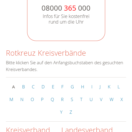
08000
365
000
Infos für Sie kostenfrei
rund um die Uhr
Rotkreuz Kreisverbände
Bitte klicken Sie auf den Anfangsbuchstaben des gesuchten
Kreisverbandes.
A
B
C
D
E
F
G
H
I
J
K
L
M
N
O
P
Q
R
S
T
U
V
W
X
Y
Z
Kreisverband
Landesverband