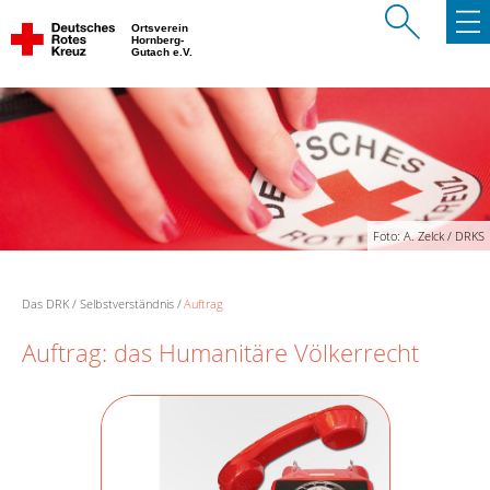
Ortsverein
Hornberg-
Gutach e.V.
Foto: A. Zelck / DRKS
Das DRK
Selbstverständnis
Auftrag
Auftrag: das Humanitäre Völkerrecht