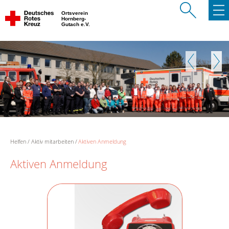
Ortsverein
Hornberg-
Gutach e.V.
Zurück
Weite
Helfen
Aktiv mitarbeiten
Aktiven Anmeldung
Aktiven Anmeldung