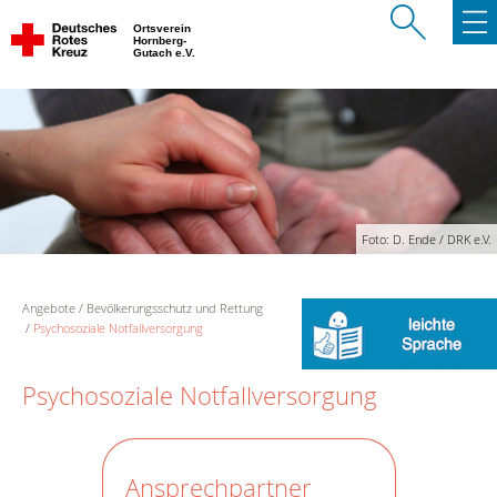
Ortsverein
Hornberg-
Gutach e.V.
Foto: D. Ende / DRK e.V.
Angebote
Bevölkerungsschutz und Rettung
Psychosoziale Notfallversorgung
Psychosoziale Notfallversorgung
Ansprechpartner