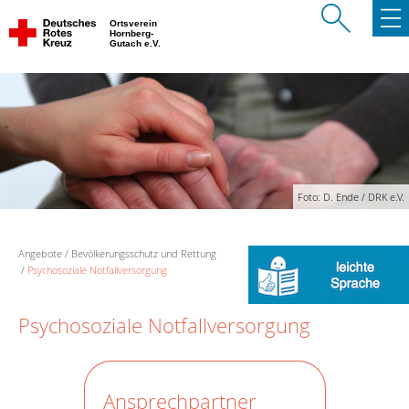
Ortsverein
Hornberg-
Gutach e.V.
Foto: D. Ende / DRK e.V.
Angebote
Bevölkerungsschutz und Rettung
Psychosoziale Notfallversorgung
Psychosoziale Notfallversorgung
Ansprechpartner