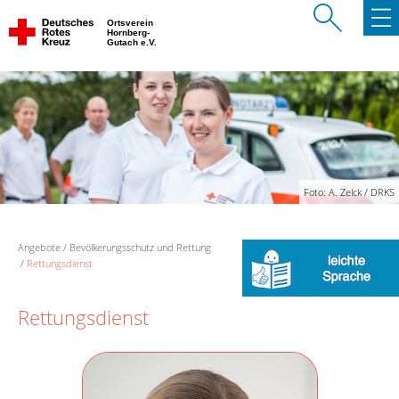
Ortsverein
Hornberg-
Gutach e.V.
Foto: A. Zelck / DRKS
Angebote
Bevölkerungsschutz und Rettung
Rettungsdienst
Rettungsdienst