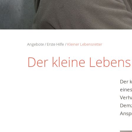
Angebote
Erste Hilfe
Kleiner Lebensretter
Der kleine Lebens
Der k
eines
Verha
Demzu
Anspr