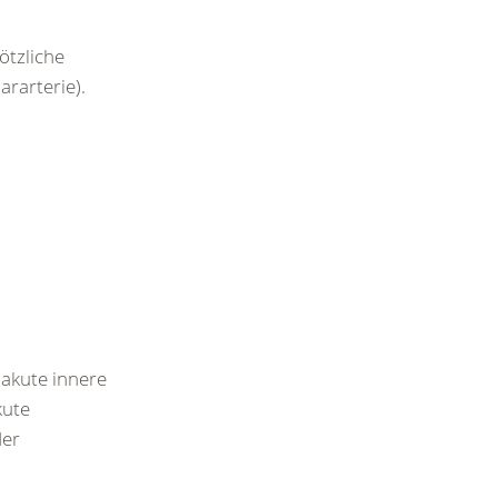
ötzliche
ararterie).
h akute innere
kute
der