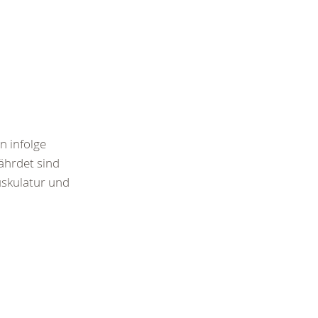
n infolge
ährdet sind
uskulatur und