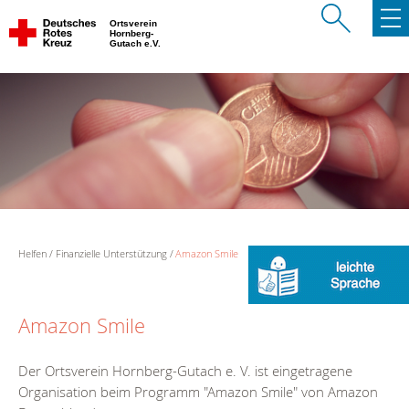
Ortsverein
Hornberg-
Gutach e.V.
Helfen
Finanzielle Unterstützung
Amazon Smile
Amazon Smile
Der Ortsverein Hornberg-Gutach e. V. ist eingetragene
Organisation beim Programm "Amazon Smile" von Amazon