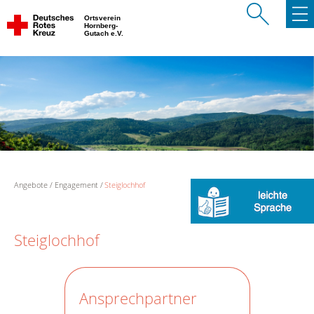
Ortsverein
Hornberg-
Gutach e.V.
Angebote
Engagement
Steiglochhof
Steiglochhof
Ansprechpartner