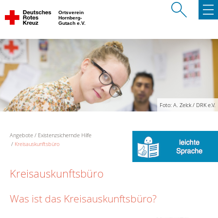
Ortsverein
Hornberg-
Gutach e.V.
Foto: A. Zelck / DRK e.V.
Angebote
Existenzsichernde Hilfe
Kreisauskunftsbüro
Kreisauskunftsbüro
Was ist das Kreisauskunftsbüro?