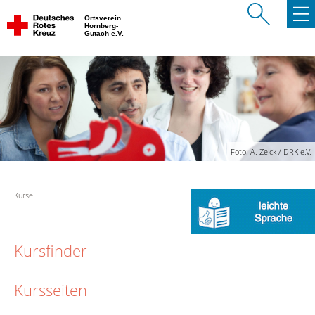
Ortsverein
Hornberg-
Gutach e.V.
Foto: A. Zelck / DRK e.V.
Kurse
Kursfinder
Kursseiten