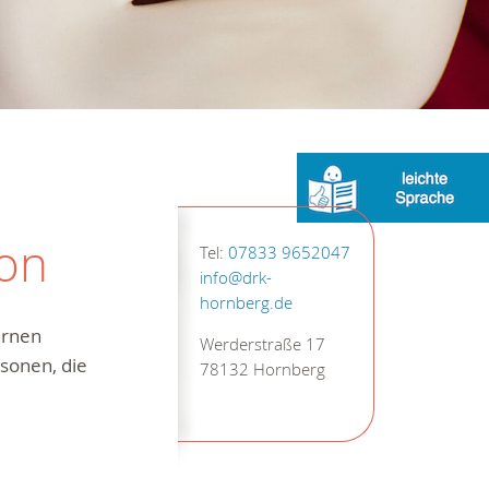
ion
Tel:
07833 9652047
info@drk-
hornberg.de
ernen
Werderstraße 17
rsonen, die
78132 Hornberg