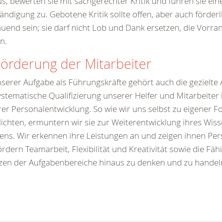
s, bewerten sie mit sachgerechter Kritik und führen sie ein
ändigung zu. Gebotene Kritik sollte offen, aber auch förder
uend sein; sie darf nicht Lob und Dank ersetzen, die Vorr
en.
Förderung der Mitarbeiter
serer Aufgabe als Führungskräfte gehört auch die gezielte
ystematische Qualifizierung unserer Helfer und Mitarbeite
er Personalentwicklung. So wie wir uns selbst zu eigener F
lichten, ermuntern wir sie zur Weiterentwicklung ihres Wis
ns. Wir erkennen ihre Leistungen an und zeigen ihnen Pers
ördern Teamarbeit, Flexibilität und Kreativität sowie die Fähi
en der Aufgabenbereiche hinaus zu denken und zu handel