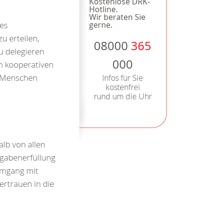
Kostenlose DRK-
Hotline.
Wir beraten Sie
zes
gerne.
u erteilen,
08000
365
u delegieren
000
en kooperativen
n Menschen
Infos für Sie
kostenfrei
rund um die Uhr
alb von allen
gabenerfüllung
 Umgang mit
ertrauen in die