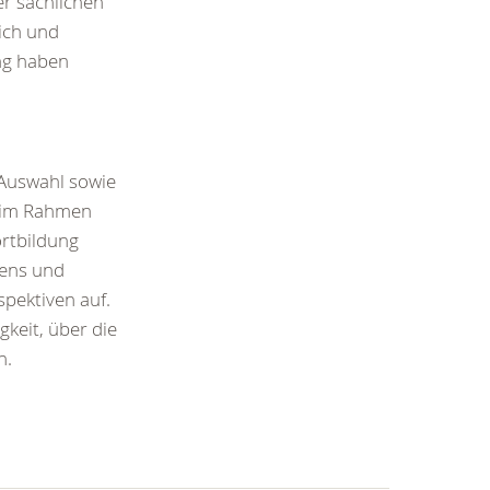
er sachlichen
lich und
ang haben
 Auswahl sowie
r im Rahmen
ortbildung
sens und
pektiven auf.
gkeit, über die
n.