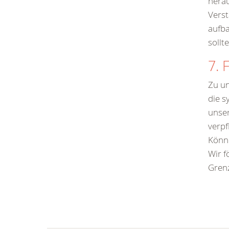
herau
Verst
aufba
sollt
7. 
Zu un
die s
unser
verpf
Könne
Wir f
Grenz