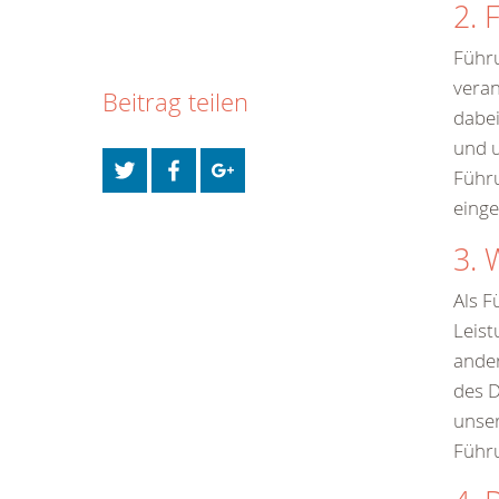
2. 
Führu
veran
Beitrag teilen
dabei
und u
Führu
eing
3. 
Als F
Leist
ande
des D
unser
Führ