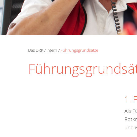
Das DRK
Intern
Führungsgrundsätze
Führungsgrundsä
1. 
Als F
Rotkr
und i