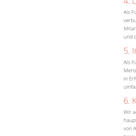
4. 
Als F
verb
Mitar
und d
5. 
Als F
Mensc
in Er
umfa
6. 
Wir a
haupt
von A