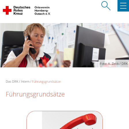
Ortsverein
Hornberg-
Gutach e.V.
Foto: A. Zelck / DRK
Das DRK
Intern
Führungsgrundsätze
Führungsgrundsätze