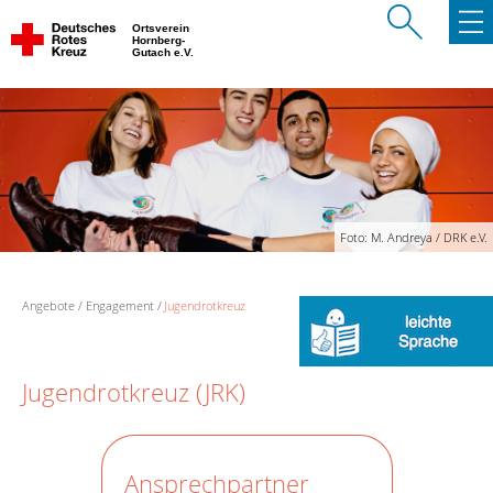
Ortsverein
Hornberg-
Gutach e.V.
Foto: M. Andreya / DRK e.V.
Angebote
Engagement
Jugendrotkreuz
Jugendrotkreuz (JRK)
Ansprechpartner